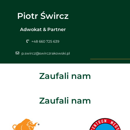
Piotr Śwircz
Adwokat & Partner
+48 660 725 639
p.swircz@swirczrakowski.pl
Zaufali nam
Zaufali nam