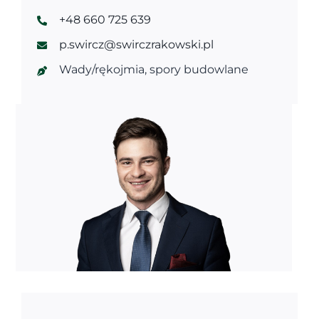
+48 660 725 639
p.swircz@swirczrakowski.pl
Wady/rękojmia, spory budowlane