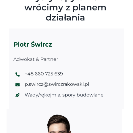
wrócimy z planem
działania
Piotr Śwircz
Adwokat & Partner
+48 660 725 639
p.swircz@swirczrakowski.pl
Wady/rękojmia, spory budowlane