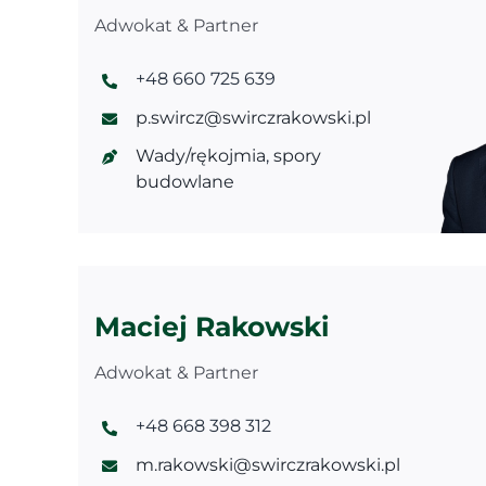
Adwokat & Partner
+48 660 725 639
p.swircz@swirczrakowski.pl
Wady/rękojmia
,
spory
budowlane
Maciej Rakowski
Adwokat & Partner
+48 668 398 312
m.rakowski@swirczrakowski.pl