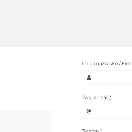
Imię i nazwisko / Fir
m
Twój e-mail
*
Telefon
*