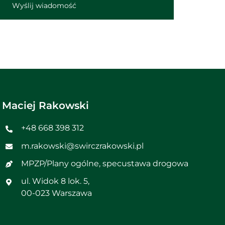
Wyślij wiadomość
Maciej Rakowski
+48 668 398 312
m.rakowski@swirczrakowski.pl
MPZP
/
Plany ogólne, specustawa drogowa
ul. Widok 8 lok. 5,
00-023 Warszawa