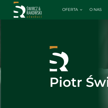
Skip
to
OFERTA
O NAS
content
Piotr Św