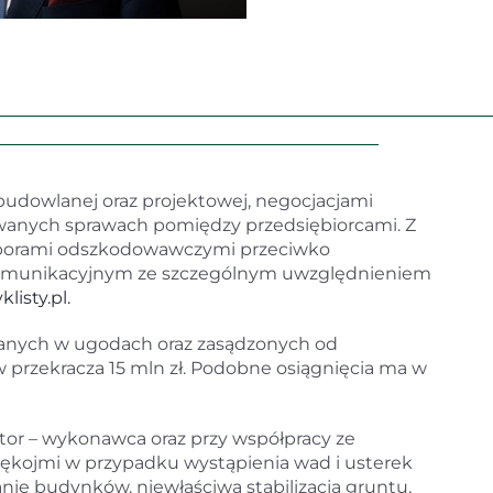
budowlanej oraz projektowej, negocjacjami
wanych sprawach pomiędzy przedsiębiorcami. Z
eż sporami odszkodowawczymi przeciwko
omunikacyjnym ze szczególnym uwzględnieniem
isty.pl.
anych w ugodach oraz zasądzonych od
w przekracza 15 mln zł. Podobne osiągnięcia ma w
tor – wykonawca oraz przy współpracy ze
 rękojmi w przypadku wystąpienia wad i usterek
ie budynków, niewłaściwa stabilizacja gruntu,