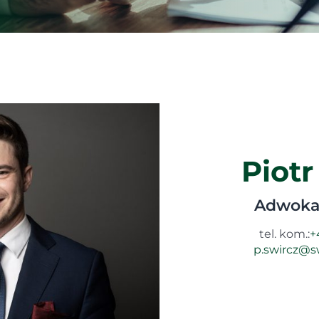
Piotr
Adwokat
tel. kom.:
+
p.swircz@sw