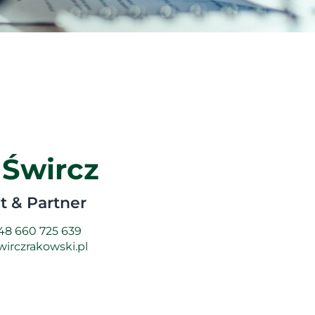
 Śwircz
 & Partner
48 660 725 639
irczrakowski.pl