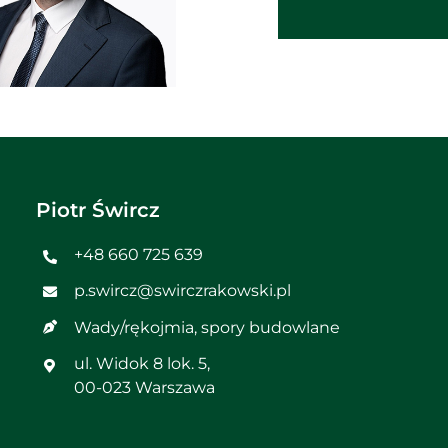
Piotr Śwircz
+48 660 725 639
p.swircz@swirczrakowski.pl
Wady/rękojmia
,
spory budowlane
ul. Widok 8 lok. 5,
00-023 Warszawa