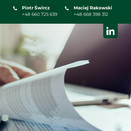
Piotr Śwircz
Maciej Rakowski
+48 660 725 639
+48 668 398 312