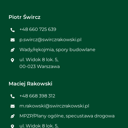
Piotr Śwircz
+48 660 725 639
p.swircz@swirczrakowski.pl
Wady/rękojmia, spory budowlane
ul. Widok 8 lok. 5,
00-023 Warszawa
Maciej Rakowski
+48 668 398 312
m.rakowski@swirczrakowski.pl
MPZP/Plany ogólne, specustawa drogowa
ul. Widok 8 lok. 5,