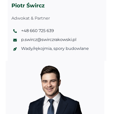
Piotr Śwircz
Adwokat & Partner
+48 660 725 639
p.swircz@swirczrakowski.pl
Wady/rękojmia, spory budowlane