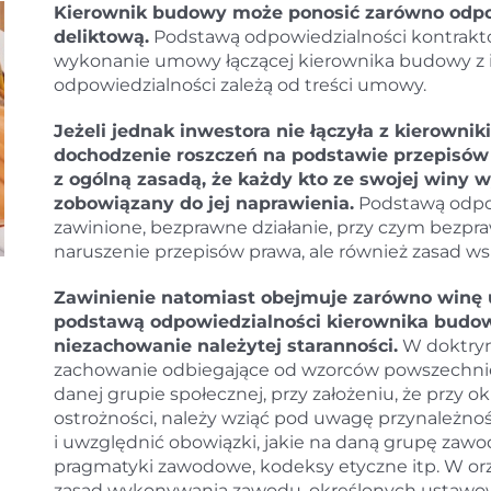
Kierownik budowy może ponosić zarówno odpow
deliktową.
Podstawą odpowiedzialności kontrakto
wykonanie umowy łączącej kierownika budowy z in
odpowiedzialności zależą od treści umowy.
Jeżeli jednak inwestora nie łączyła z kierow
dochodzenie roszczeń na podstawie przepisów 
z ogólną zasadą, że każdy kto ze swojej winy wy
zobowiązany do jej naprawienia.
Podstawą odpow
zawinione, bezprawne działanie, przy czym bezpra
naruszenie przepisów prawa, ale również zasad ws
Zawinienie natomiast obejmuje zarówno winę u
podstawą odpowiedzialności kierownika budo
niezachowanie należytej staranności.
W doktryni
zachowanie odbiegające od wzorców powszechni
danej grupie społecznej, przy założeniu, że przy 
ostrożności, należy wziąć pod uwagę przynależno
i uwzględnić obowiązki, jakie na daną grupę zaw
pragmatyki zawodowe, kodeksy etyczne itp. W orz
zasad wykonywania zawodu, określonych ustawow