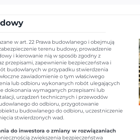
udowy
zane w art. 22 Prawa budowlanego i obejmują
 i zabezpieczenie terenu budowy, prowadzenie
owy i kierowanie nią w sposób zgodny z
z przepisami, zapewnienie bezpieczeństwa i
bót budowlanych w przypadku stwierdzenia
zwłoczne zawiadomienie o tym właściwego
zenia lub odbioru wykonanych robót ulegających
nie dokonania wymaganych przepisami lub
alacji, urządzeń technicznych i przewodów
udowlanego do odbioru, przygotowanie
obiektu budowlanego do odbioru, uczestniczenie
nięcia stwierdzonych wad.
ia do inwestora o zmiany w rozwiązaniach
koniecznością zwiększenia bezpieczeństwa