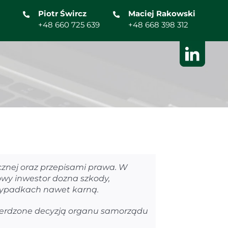
Piotr Śwircz
Maciej Rakowski
+48 660 725 639
+48 668 398 312
znej oraz przepisami prawa. W
wy inwestor dozna szkody,
zypadkach nawet karną.
ierdzone decyzją organu samorządu