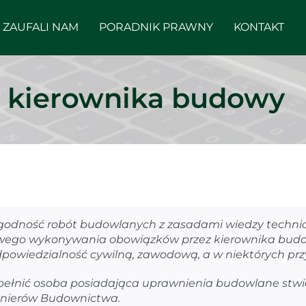
ZAUFALI NAM
PORADNIK PRAWNY
KONTAKT
 kierownika budowy
odność robót budowlanych z zasadami wiedzy technic
iwego wykonywania obowiązków przez kierownika budo
powiedzialność cywilną, zawodową, a w niektórych pr
pełnić osoba posiadająca uprawnienia budowlane stw
ynierów Budownictwa.