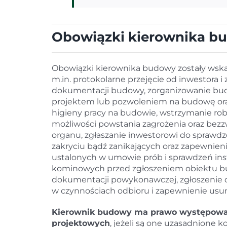
Obowiązki kierownika b
Obowiązki kierownika budowy zostały wska
m.in. protokolarne przejęcie od inwestora
dokumentacji budowy, zorganizowanie bud
projektem lub pozwoleniem na budowę ora
higieny pracy na budowie, wstrzymanie ro
możliwości powstania zagrożenia oraz bez
organu, zgłaszanie inwestorowi do sprawd
zakryciu bądź zanikających oraz zapewnie
ustalonych w umowie prób i sprawdzeń inst
kominowych przed zgłoszeniem obiektu b
dokumentacji powykonawczej, zgłoszenie 
w czynnościach odbioru i zapewnienie usu
Kierownik budowy ma prawo występowan
projektowych
, jeżeli są one uzasadnione 