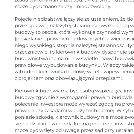
może być uznane za czyn niedozwolony.
Pojęcie niedbalstwa łączy się ze ustaleniem, że 
przez sprawcę należytej staranności wymaganej 
budowy to osoba, która wykonuje czynności wymag
(posiadanie uprawnień budowlanych), a więc zasa
niego wysokiego stopnia należytej staranności, tym
orzecznictwie, to kierownik budowy dysponuje spe
budownictwa i to na nim w świetle Prawa budow
prawidłowe wybudowanie budynku. Wiedzy takiej 
zatrudnia kierownika budowy w celu zapewnieni
z projektem oraz obowiązującymi przepisami.
Kierownik budowy ma być osobą wspierającą inwes
budowy zgodnie z wymogami i prawem budowlanym
polecenie inwestora może wyrażać zgodę na pro
prawem czy zasadami wiedzy technicznej. W sytua
poniesie szkodę, kierownik budowy nie może zwol
się na działanie za zgodą lub na polecenie inwes
może być wzięty od uwagę przez sąd przy ustalani