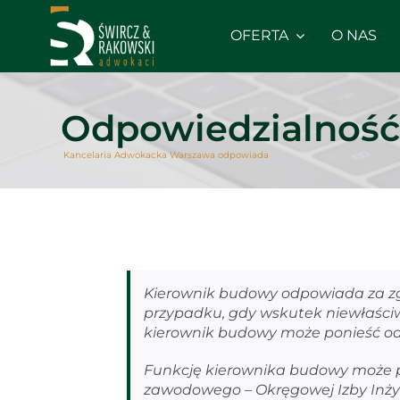
Skip
to
OFERTA
O NAS
content
Odpowiedzialność
Kancelaria Adwokacka Warszawa odpowiada
Kierownik budowy odpowiada za zg
przypadku, gdy wskutek niewłaśc
kierownik budowy może ponieść od
Funkcję kierownika budowy może 
zawodowego – Okręgowej Izby Inż