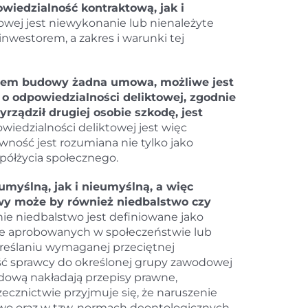
iedzialność kontraktową, jak i
wej jest niewykonanie lub nienależyte
westorem, a zakres i warunki tej
nikiem budowy żadna umowa, możliwe jest
o odpowiedzialności deliktowej, zgodnie
rządził drugiej osobie szkodę, jest
iedzialności deliktowej jest więc
wność jest rozumiana nie tylko jako
półżycia społecznego.
myślną, jak i nieumyślną, a więc
wy może by również niedbalstwo czy
e niedbalstwo jest definiowane jako
e aprobowanych w społeczeństwie lub
określaniu wymaganej przeciętnej
ść sprawcy do określonej grupy zawodowej
odową nakładają przepisy prawne,
ecznictwie przyjmuje się, że naruszenie
o oraz w tzw. normach deontologicznych