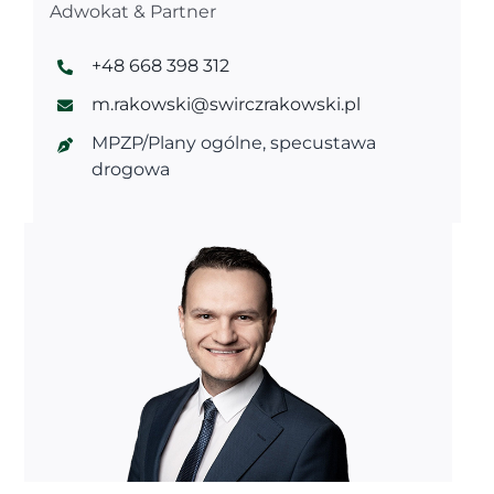
Adwokat & Partner
+48 668 398 312
m.rakowski@swirczrakowski.pl
MPZP/Plany ogólne, specustawa
drogowa