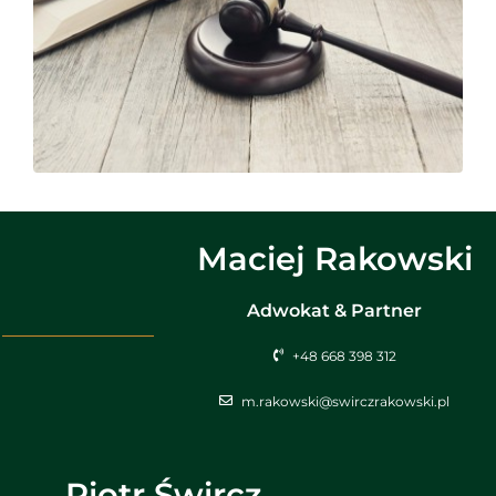
Maciej Rakowski
Adwokat & Partner
+48 668 398 312
m.rakowski@swirczrakowski.pl
Piotr Śwircz