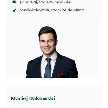
p.swircz@swirczrakowski.pl
Wady/rękojmia, spory budowlane
Maciej Rakowski