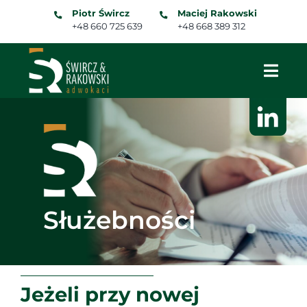
Skip
Piotr Śwircz
Maciej Rakowski
to
+48 660 725 639
+48 668 389 312
content
Służebności
Jeżeli przy nowej