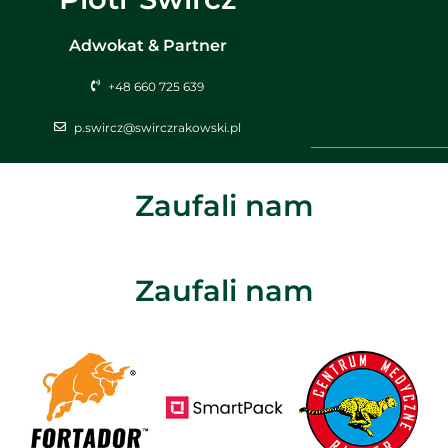
Adwokat & Partner
+48 660 725 639
p.swircz@swirczrakowski.pl
Zaufali nam
Zaufali nam