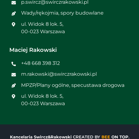
p.swircz@swirczrakowski.pl
Wady/rękojmia, spory budowlane
ul. Widok 8 lok. 5,
00-023 Warszawa
Maciej Rakowski
+48 668 398 312
m.rakowski@swirczrakowski.pl
MPZP/Plany ogólne, specustawa drogowa
ul. Widok 8 lok. 5,
00-023 Warszawa
Kancelaria Swircz&Rakowski
CREATED BY
BEE
ON TOP
.