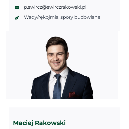
p.swircz@swirczrakowski.pl
Wady/rękojmia, spory budowlane
Maciej Rakowski