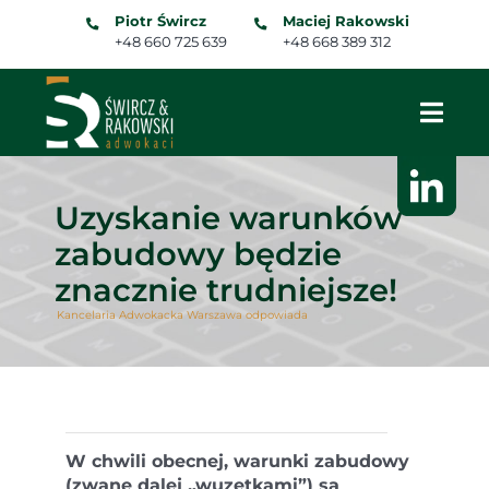
Skip
Piotr Śwircz
Maciej Rakowski
to
+48 660 725 639
+48 668 389 312
content
Uzyskanie warunków
zabudowy będzie
znacznie trudniejsze!
Kancelaria Adwokacka Warszawa odpowiada
W chwili obecnej, warunki zabudowy
(zwane dalej „wuzetkami”) są