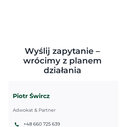
Wyślij zapytanie –
wrócimy z planem
działania
Piotr Śwircz
Adwokat & Partner
+48 660 725 639