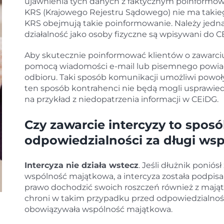
ujawnienia tych danych z faktycznym poinformow
KRS (Krajowego Rejestru Sądowego) nie ma takie
KRS obejmują takie poinformowanie. Należy jedna
działalność jako osoby fizyczne są wpisywani do C
Aby skutecznie poinformować klientów o zawarciu 
pomocą wiadomości e-mail lub pisemnego powia
odbioru. Taki sposób komunikacji umożliwi powoły
ten sposób kontrahenci nie będą mogli usprawied
na przykład z niedopatrzenia informacji w CEiDG.
Czy zawarcie intercyzy to sposó
odpowiedzialności za długi ws
Intercyza nie działa wstecz
. Jeśli dłużnik ponió
wspólność majątkowa, a intercyza została podpisa
prawo dochodzić swoich roszczeń również z mają
chroni w takim przypadku przed odpowiedzialności
obowiązywała wspólność majątkowa.