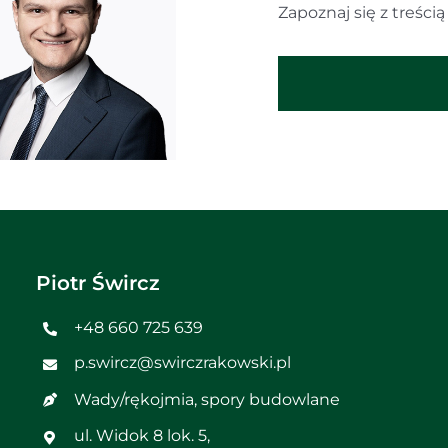
Zapoznaj się z treści
Piotr Śwircz
+48 660 725 639
p.swircz@swirczrakowski.pl
Wady/rękojmia
,
spory budowlane
ul. Widok 8 lok. 5,