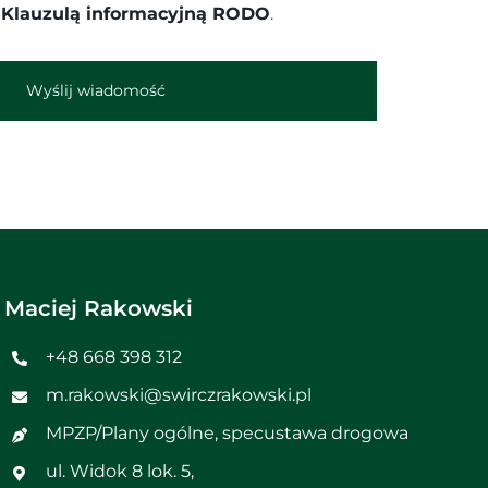
ą
Klauzulą informacyjną RODO
.
Wyślij wiadomość
Maciej Rakowski
+48 668 398 312
m.rakowski@swirczrakowski.pl
MPZP
/
Plany ogólne, specustawa drogowa
ul. Widok 8 lok. 5,