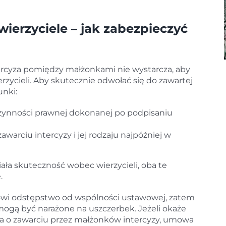
ierzyciele – jak zabezpieczyć
rcyza pomiędzy małżonkami nie wystarcza, aby
zycieli. Aby skutecznie odwołać się do zawartej
unki:
zynności prawnej dokonanej po podpisaniu
awarciu intercyzy i jej rodzaju najpóźniej w
iała skuteczność wobec wierzycieli, oba te
.
owi odstępstwo od wspólności ustawowej, zatem
mogą być narażone na uszczerbek. Jeżeli okaże
ziała o zawarciu przez małżonków intercyzy, umowa