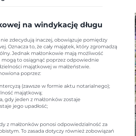
kowej na windykację długu
 nie zdecydują inaczej, obowiązuje pomiędzy
j. Oznacza to, że cały majątek, który zgromadzą
spólny. Jednak małżonkowie mają możliwość
i mogą to osiągnąć poprzez odpowiednie
dzielności majątkowej w małżeństwie.
nowiona poprzez:
tercyzą (zawsze w formie aktu notarialnego);
elność majątkową;
, gdy jeden z małżonków zostaje
taje jego upadłość;
dy z małżonków ponosi odpowiedzialność za
obistym. To zasada dotyczy również zobowiązań