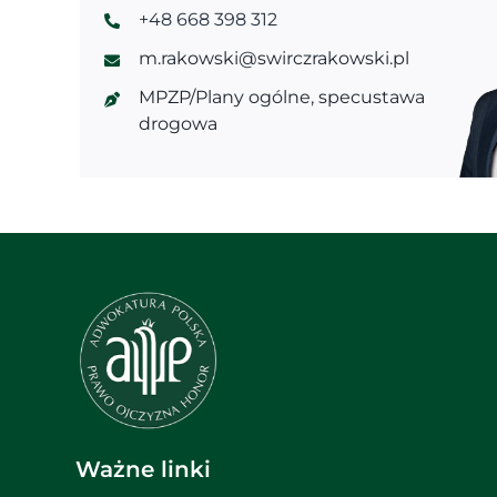
+48 668 398 312
m.rakowski@swirczrakowski.pl
MPZP/Plany ogólne
,
specustawa
drogowa
Ważne linki