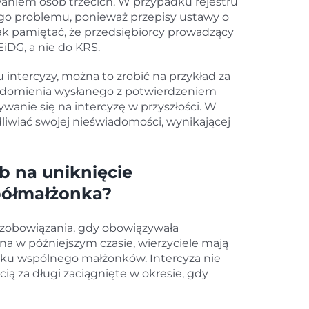
aniem osób trzecich. W przypadku rejestru
go problemu, ponieważ przepisy ustawy o
k pamiętać, że przedsiębiorcy prowadzący
EiDG, a nie do KRS.
intercyzy, można to zrobić na przykład za
domienia wysłanego z potwierdzeniem
wanie się na intercyzę w przyszłości. W
liwiać swojej nieświadomości, wynikającej
b na uniknięcie
półmałżonka?
sł zobowiązania, gdy obowiązywała
na w późniejszym czasie, wierzyciele mają
tku wspólnego małżonków. Intercyza nie
ą za długi zaciągnięte w okresie, gdy