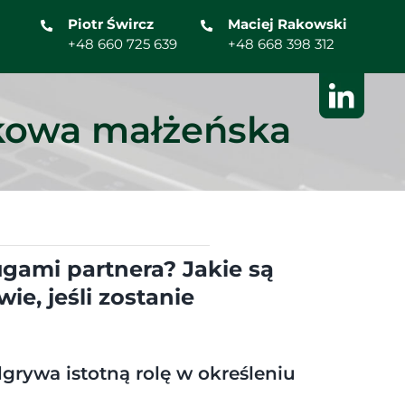
Piotr Śwircz
Maciej Rakowski
+48 660 725 639
+48 668 398 312
tkowa małżeńska
gami partnera? Jakie są
e, jeśli zostanie
rywa istotną rolę w określeniu