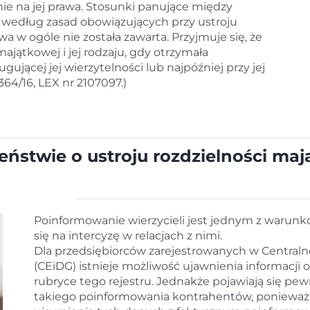
ie na jej prawa. Stosunki panujące między
 według zasad obowiązujących przy ustroju
a w ogóle nie została zawarta. Przyjmuje się, że
ajątkowej i jej rodzaju, gdy otrzymała
jącej jej wierzytelności lub najpóźniej przy jej
364/16, LEX nr 2107097.)
ństwie o ustroju rozdzielności maj
Poinformowanie wierzycieli jest jednym z warun
się na intercyzę w relacjach z nimi.
Dla przedsiębiorców zarejestrowanych w Centralne
(CEiDG) istnieje możliwość ujawnienia informacji 
rubryce tego rejestru. Jednakże pojawiają się pe
takiego poinformowania kontrahentów, ponieważ 