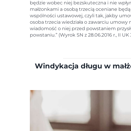
będzie wobec niej bezskuteczna i nie wpłyn
małżonkami a osobą trzecią oceniane będą
wspólności ustawowej, czyli tak, jakby umow
osoba trzecia wiedziała o zawarciu umowy m
wiadomość o niej przed powstaniem przysługu
powstaniu.” (Wyrok SN z 28.06.2016 r., II UK 
Windykacja długu w małże