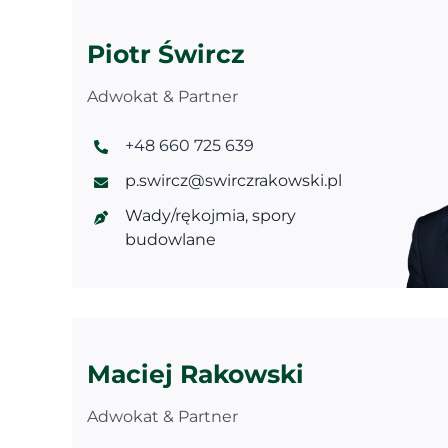
Piotr Śwircz
Adwokat & Partner
+48 660 725 639
p.swircz@swirczrakowski.pl
Wady/rękojmia
,
spory
budowlane
Maciej Rakowski
Adwokat & Partner