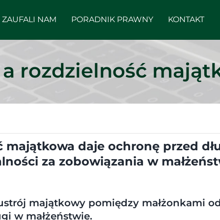
ZAUFALI NAM
PORADNIK PRAWNY
KONTAKT
 a rozdzielność mają
ć majątkowa daje ochronę przed dłu
ości za zobowiązania w małżeństwi
ustrój majątkowy pomiędzy małżonkami odg
ugi w małżeństwie.