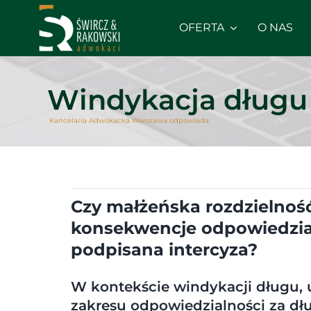
Skip
to
OFERTA
O NAS
content
Windykacja długu
Kancelaria Adwokacka Warszawa odpowiada
Czy małżeńska rozdzielnoś
konsekwencje odpowiedzialn
podpisana intercyza?
W kontekście windykacji długu, 
zakresu odpowiedzialności za dł