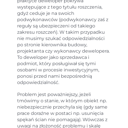
praktyce deweloper pokrywa
występujące z tego tytułu roszczenia,
gdyż ceduje je na swoich
podwykonawców (podwykonawcy zaś z
reguły są ubezpieczeni od takiego
zakresu roszczeń). W takim przypadku
nie musimy szukać odpowiedzialności
po stronie kierownika budowy,
projektanta czy wykonawcy dewelopera.
To deweloper jako sprzedawca i
podmiot, który posługiwał się tymi
osobami w procesie inwestycyjnym,
ponosi przed nami bezpośrednią
odpowiedzialność.
Problem jest poważniejszy, jeżeli
tmówimy o stanie, w którym obiekt np.
niebezpiecznie przechyla się (gdy same
prace doraźne w postaci np. usunięcia
spękań ścian nie pomagają). Wówczas z
uwagi na złożoność problemu i skalę