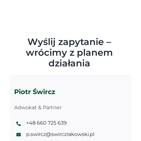
Wyślij zapytanie –
wrócimy z planem
działania
Piotr Śwircz
Adwokat & Partner
+48 660 725 639
p.swircz@swirczrakowski.pl