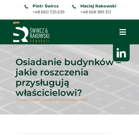
Skip
Piotr Śwircz
Maciej Rakowski
to
+48 660 725 639
+48 668 389 312
content
Osiadanie budynków –
jakie roszczenia
przysługują
właścicielowi?
Kancelaria Adwokacka Warszawa odpowiada