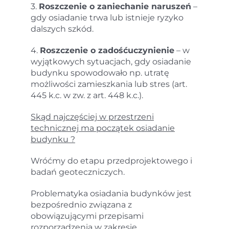
3.
Roszczenie o zaniechanie naruszeń
–
gdy osiadanie trwa lub istnieje ryzyko
dalszych szkód.
4.
Roszczenie o zadośćuczynienie
– w
wyjątkowych sytuacjach, gdy osiadanie
budynku spowodowało np. utratę
możliwości zamieszkania lub stres (art.
445 k.c. w zw. z art. 448 k.c.).
Skąd najczęściej w przestrzeni
technicznej ma początek osiadanie
budynku ?
Wróćmy do etapu przedprojektowego i
badań geoteczniczych.
Problematyka osiadania budynków jest
bezpośrednio związana z
obowiązującymi przepisami
rozporządzenia w zakresie