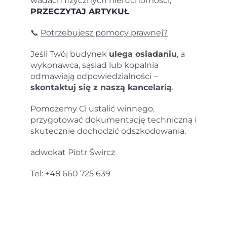
wadach fizycznych nieruchomości,
PRZECZYTAJ ARTYKUŁ
.
📞
Potrzebujesz pomocy prawnej?
Jeśli Twój budynek
ulega osiadaniu
, a
wykonawca, sąsiad lub kopalnia
odmawiają odpowiedzialności –
skontaktuj się z naszą kancelarią
.
Pomożemy Ci ustalić winnego,
przygotować dokumentację techniczną i
skutecznie dochodzić odszkodowania.
adwokat Piotr Śwircz
Tel: +48 660 725 639