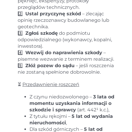
pęknięć, ekspertyzy, protokoły
przeglądów technicznych.
2️⃣
Ustal przyczynę szkód
– zlecając
opinię rzeczoznawcy budowlanego lub
geotechnika.
3️⃣
Zgłoś szkodę
do podmiotu
odpowiedzialnego (wykonawcy, kopalni,
inwestora).
4️⃣
Wezwij do naprawienia szkody
–
pisemne wezwanie z terminem realizacji.
5️⃣
Złóż pozew do sądu
– jeśli roszczenia
nie zostaną spełnione dobrowolnie.
⏳
Przedawnienie roszczeń
Z czynu niedozwolonego –
3 lata od
momentu uzyskania informacji o
szkodzie i sprawcy
(art. 442¹ k.c.),
Z tytułu rękojmi –
5 lat od wydania
nieruchomości
,
Dla szkód górniczych –
5 lat od